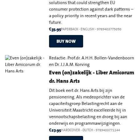
solutions that could strengthen EU
consumer protection against dark patterns –
a policy priority in recent years and the near
future.
€35.95
PAPERBACK
-
ENGLISH
- 9789403775050
BUY NOW
Redactie: Prof.dr. A.H.H. Bollen-Vandenboorn
en Dr. J.J.A.M. Korving
Even (on)zakelijk - Liber Amicorum
dr. Hans Arts
Dit boek eert dr. Hans Arts bij zijn
pensionering. Als medeoprichter van de
capaciteitsgroep Belastingrecht aan de
Universiteit Maastricht excelleerde hij in
vennootschapsbelasting en droeg bij aan
onderwijs en programmawijzigingen.
€27.95
HARDCOVER
-
DUTCH
- 9789403771144